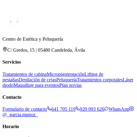
Centro de Estética y Peluquería
C/ Gredos, 15 | 05480 Candeleda, Ávila
Servicios
Tratamientos de cabina
Micropigmentación
Lifting de
pestañas
Depilación de cejas
Peluquería
Tratamientos corporales
Láser
diodo
Maquillaje para eventos
Plan novias
Contacto
Formulario de contacto
641 705 119
920 093 626
WhatsApp
@_garcia.munoz_
Horario