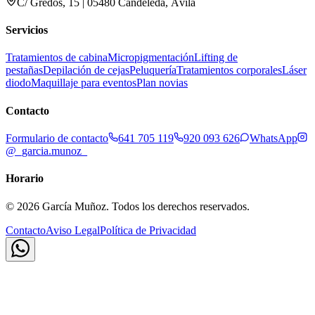
C/ Gredos, 15 | 05480 Candeleda, Ávila
Servicios
Tratamientos de cabina
Micropigmentación
Lifting de
pestañas
Depilación de cejas
Peluquería
Tratamientos corporales
Láser
diodo
Maquillaje para eventos
Plan novias
Contacto
Formulario de contacto
641 705 119
920 093 626
WhatsApp
@_garcia.munoz_
Horario
©
2026
García Muñoz. Todos los derechos reservados.
Contacto
Aviso Legal
Política de Privacidad